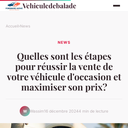
Vehiculedebalade
Accueil
›
News
NEWS
Quelles sont les étapes
pour réussir la vente de
votre véhicule d'occasion et
maximiser son prix?
Wassim
16 décembre 2024
4 min de lecture
W