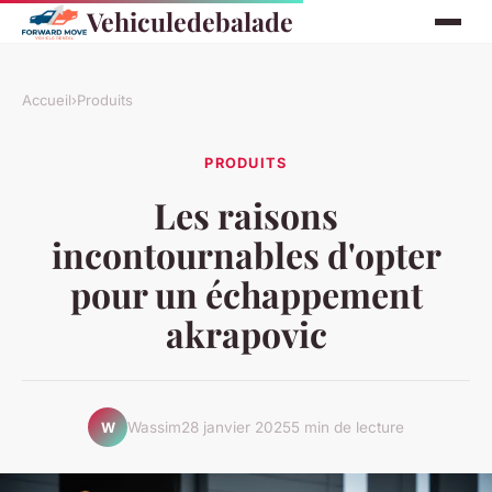
Vehiculedebalade
Accueil
›
Produits
PRODUITS
Les raisons
incontournables d'opter
pour un échappement
akrapovic
Wassim
28 janvier 2025
5 min de lecture
W