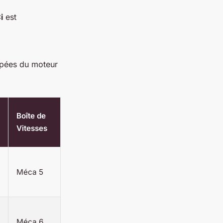
i
est
uipées du moteur
Boîte de
Vitesses
Méca 5
Méca 6