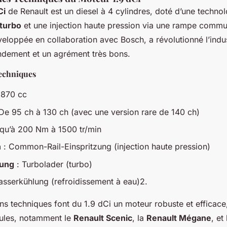
Ci
de Renault est un diesel à 4 cylindres, doté d’une techno
turbo
et une injection haute pression via une rampe commu
veloppée en collaboration avec Bosch, a révolutionné l’indu
endement et un agrément très bons.
Techniques
1870 cc
De 95 ch à 130 ch (avec une version rare de 140 ch)
qu’à 200 Nm à 1500 tr/min
n
: Common-Rail-Einspritzung (injection haute pression)
dung
: Turbolader (turbo)
sserkühlung (refroidissement à eau)2.
ns techniques font du 1.9 dCi un moteur robuste et efficace
cules, notamment le
Renault Scenic
, la
Renault Mégane
, et