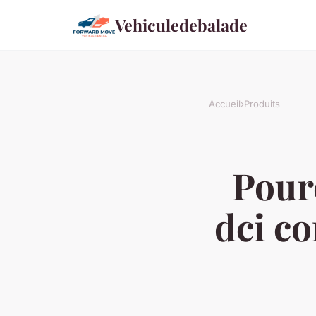
Vehiculedebalade
Accueil
›
Produits
Pourq
dci co