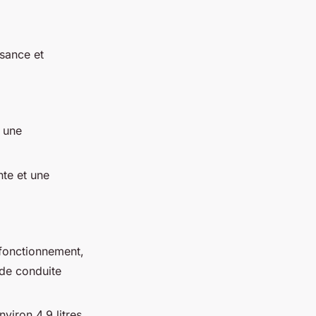
sance et
 une
te et une
 fonctionnement,
 de conduite
iron 4,9 litres