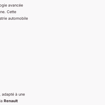
logie avancée
ne. Cette
strie automobile
, adapté à une
 la
Renault