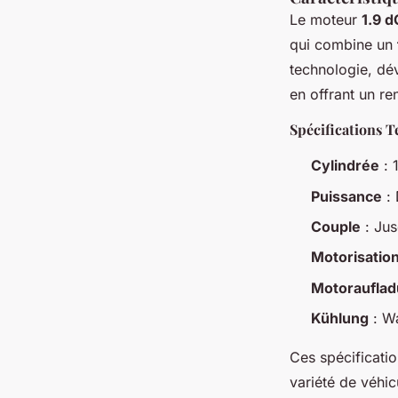
Le moteur
1.9 d
qui combine un
technologie, dé
en offrant un r
Spécifications 
Cylindrée
: 
Puissance
: 
Couple
: Jus
Motorisatio
Motoraufla
Kühlung
: Wa
Ces spécificatio
variété de véhi