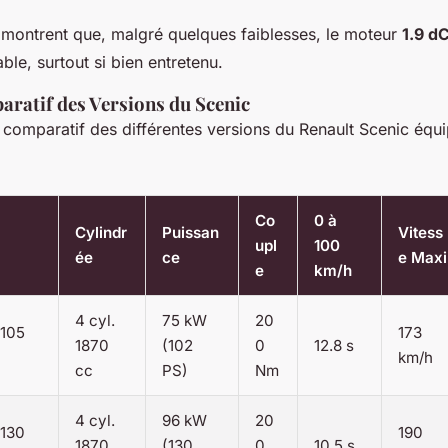
s montrent que, malgré quelques faiblesses, le moteur
1.9 dC
ble, surtout si bien entretenu.
ratif des Versions du Scenic
u comparatif des différentes versions du Renault Scenic éq
Co
0 à
Cylindr
Puissan
Vitess
upl
100
ée
ce
e Maxi
e
km/h
4 cyl.
75 kW
20
 105
173
1870
(102
0
12.8 s
km/h
cc
PS)
Nm
4 cyl.
96 kW
20
 130
190
1870
(130
0
10.5 s