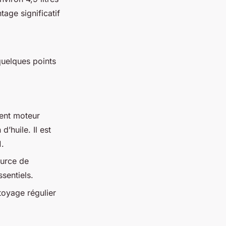
age significatif
quelques points
ent moteur
’huile. Il est
1.
ource de
sentiels.
toyage régulier