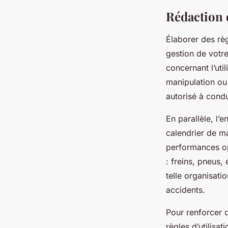
Rédaction d
Élaborer des règ
gestion de votr
concernant l’util
manipulation ou 
autorisé à condui
En parallèle, l’e
calendrier de ma
performances op
: freins, pneus,
telle organisati
accidents.
Pour renforcer c
règles d’utilisa