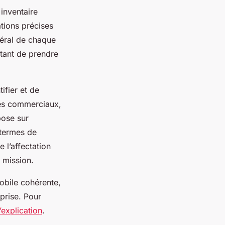
inventaire
ations précises
néral de chaque
ttant de prendre
tifier et de
les commerciaux,
pose sur
 termes de
 l’affectation
 mission.
obile cohérente,
prise. Pour
l’explication
.