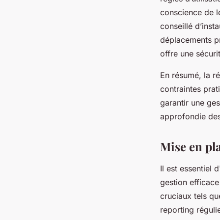
conscience de le
conseillé d’inst
déplacements pro
offre une sécuri
En résumé, la ré
contraintes prat
garantir une ge
approfondie des 
Mise en pl
Il est essentiel
gestion efficac
cruciaux tels qu
reporting réguli