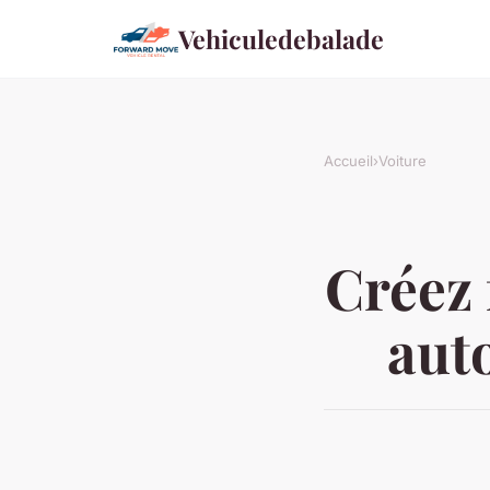
Vehiculedebalade
Accueil
›
Voiture
Créez 
auto