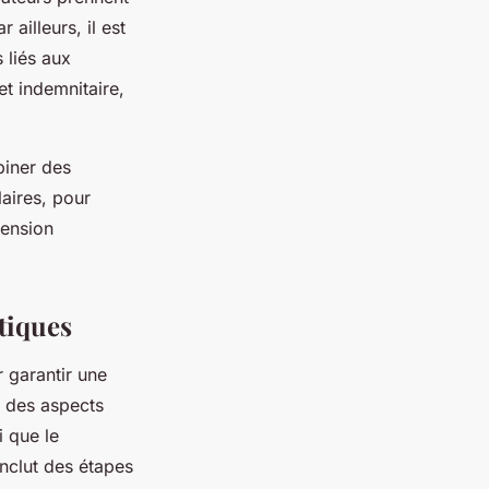
ailleurs, il est
 liés aux
et indemnitaire,
biner des
laires, pour
hension
tiques
r garantir une
r des aspects
i que le
inclut des étapes