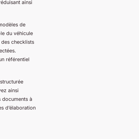
réduisant ainsi
 modèles de
le du véhicule
e des checklists
ectées.
n référentiel
structurée
ez ainsi
es documents à
s d’élaboration