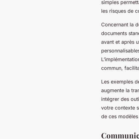
simples permetta
les risques de co
Concernant la d
documents stand
avant et après ut
personnalisables
L’implémentatio
commun, facilita
Les exemples de
augmente la tra
intégrer des out
votre contexte 
de ces modèles 
Communicat