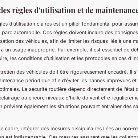
es règles d’utilisation et de maintenanc
les d’utilisation claires est un pilier fondamental pour assu
e parc automobile. Ces règles doivent inclure des consignes
isation des véhicules, afin de limiter les risques liés à une 
à un usage inapproprié. Par exemple, il est essentiel de défi
re, les conditions d’utilisation et les protocoles en cas d’in
ntretien des véhicules doit être rigoureusement encadré. Il s'
intenance périodique afin d’éviter les pannes imprévues et 
timales. La sécurité routière dépend directement de l’état 
 éclairage ou encore niveaux d’huile doivent être régulièreme
on prévient également les situations pouvant entraîner des s
e cadre, intégrer des mesures disciplinaires liées au non-r
tion est indispensable. Ces mesures assurent que les collabo