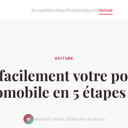
Accueil
Moto
News
Produits
Sécurité
Voiture
VOITURE
facilement votre po
mobile en 5 étapes
Wassim
17 février 2026
5 min de lecture
W