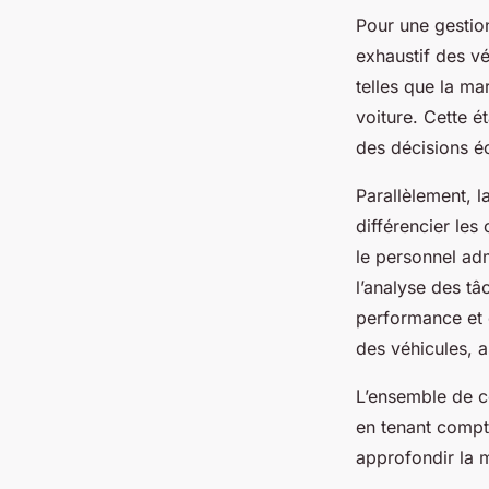
Pour une gestion
exhaustif des vé
telles que la ma
voiture. Cette é
des décisions éc
Parallèlement, la
différencier le
le personnel adm
l’analyse des tâ
performance et d
des véhicules, a
L’ensemble de ce
en tenant compte
approfondir la m