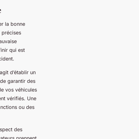
e
rer la bonne
 précises
mauvaise
nir qui est
cident.
agit d’établir un
de garantir des
de vos véhicules
nt vérifiés. Une
anctions ou des
espect des
rateurs prennent