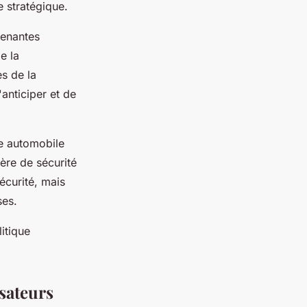
e stratégique.
renantes
e la
ès de la
anticiper et de
ue automobile
ère de sécurité
écurité, mais
ses.
litique
isateurs