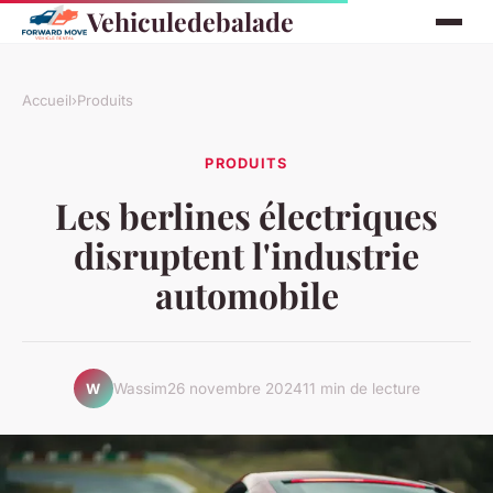
Vehiculedebalade
Accueil
›
Produits
PRODUITS
Les berlines électriques
disruptent l'industrie
automobile
Wassim
26 novembre 2024
11 min de lecture
W