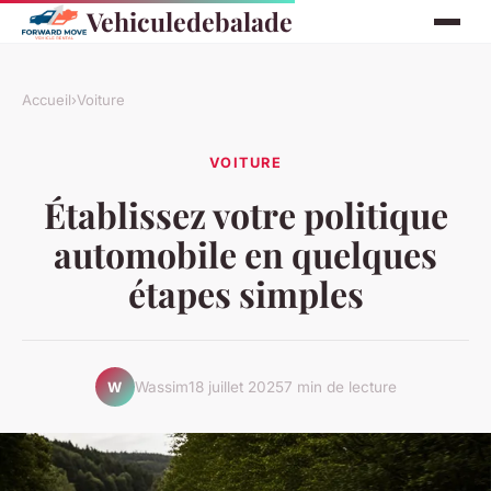
Vehiculedebalade
Accueil
›
Voiture
VOITURE
Établissez votre politique
automobile en quelques
étapes simples
Wassim
18 juillet 2025
7 min de lecture
W