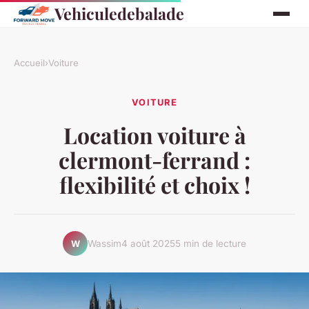
Vehiculedebalade
Accueil
›
Voiture
VOITURE
Location voiture à
clermont-ferrand :
flexibilité et choix !
Wassim
4 août 2025
5 min de lecture
W